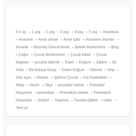
Etiketler
-
-
-
-
-
-
0-3 ay
1 yaş
2 yaş
3 yaş
4 yaş
5 yaş
Anaokulu
-
-
-
-
-
Anasınıfı
Anne olmak
Anne sütü
Annelere öneriler
-
-
-
Annelik
Basında Güncel Anne
Bebek beslenmesi
Blog
-
-
-
-
Çağın
Çocuk Beslenmesi
Çocuk kitabı
Çocuk
-
-
-
-
-
kitapları
çocukla etkinlik
Diyet
Doğum
Eğitim
Ek
-
-
-
-
-
Gıda
Ek Gıdaya Geçiş
Erken Doğum
Etkinlik
Grip
-
-
-
-
Grip aşısı
Hediye
İştahsız Çocuk
Kış hastalıkları
-
-
-
-
Kitap
Nezle
Okul
prematür bebek
Prematür
-
-
-
hikayeleri
prematüre
Prematüre bebek
Prematüre
-
-
-
-
-
hikayeleri
Sohbet
Taşınma
Tuvalet eğitimi
Uyku
Yeni yıl