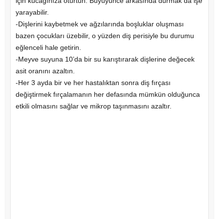
için kucağınıza oturtun. Büyüyünce arkasında durmak da işe
yarayabilir.
-Dişlerini kaybetmek ve ağzılarında boşluklar oluşması
bazen çocukları üzebilir, o yüzden diş perisiyle bu durumu
eğlenceli hale getirin.
-Meyve suyuna 10’da bir su karıştırarak dişlerine değecek
asit oranını azaltın.
-Her 3 ayda bir ve her hastalıktan sonra diş fırçası
değiştirmek fırçalamanın her defasında mümkün olduğunca
etkili olmasını sağlar ve mikrop taşınmasını azaltır.