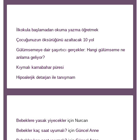
Son Yazılar
İlkokula başlamadan okuma yazma öğretmek
Çocuğunuzun öksürüğünü azaltacak 10 yol
Gülümsemeye dair şaşırtıcı gerçekler: Hangi gülümseme ne
anlama geliyor?
Kıymalı karnabahar püresi
Hipoalerjik detarjan ile tanışmam
Son Yorumlar
Bebeklere yasak yiyecekler
için
Nurcan
Bebekler kaç saat uyumalı?
için
Güncel Anne