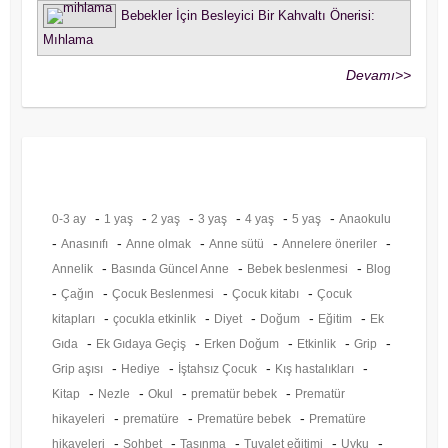
Bebekler İçin Besleyici Bir Kahvaltı Önerisi:
Mıhlama
Devamı>>
Etiketler
-
-
-
-
-
-
0-3 ay
1 yaş
2 yaş
3 yaş
4 yaş
5 yaş
Anaokulu
-
-
-
-
-
Anasınıfı
Anne olmak
Anne sütü
Annelere öneriler
-
-
-
Annelik
Basında Güncel Anne
Bebek beslenmesi
Blog
-
-
-
-
Çağın
Çocuk Beslenmesi
Çocuk kitabı
Çocuk
-
-
-
-
-
kitapları
çocukla etkinlik
Diyet
Doğum
Eğitim
Ek
-
-
-
-
-
Gıda
Ek Gıdaya Geçiş
Erken Doğum
Etkinlik
Grip
-
-
-
-
Grip aşısı
Hediye
İştahsız Çocuk
Kış hastalıkları
-
-
-
-
Kitap
Nezle
Okul
prematür bebek
Prematür
-
-
-
hikayeleri
prematüre
Prematüre bebek
Prematüre
-
-
-
-
-
hikayeleri
Sohbet
Taşınma
Tuvalet eğitimi
Uyku