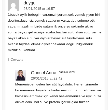
duygu
26/01/2015 at 16:57
1bucuk aylik bebegim var.emziriyorum.cok yemek yiyen biri
degilim.duzensiz yemek saatlerim var.acaba sutume etki
yaparmi.azalirmi.birde sutum ilk once su seklinde akiyo
sonra beyaz geliyo.niye acaba.bazilari sulu akan sutu verme
beyaz akan sutu ver diyolar.beyaz sut faydaliymis.sulu
akanin faydasi olmaz diyolar.nekadar dogru.bilgilendirir
misinz bu konuda..
|
Cevapla
Güncel Anne
Yazının Yazarı
26/01/2015 at 22:42
Memenizden gelen her süt faydalıdır. Her emzirmede
bir memenizi boşalana kadar emzirin. Süt üretiminizi ve
kalitesini artırmak için kendi beslenmenize ve uykunuza
dikkat edin. Bol su ve protein içerikli gida tüketin.