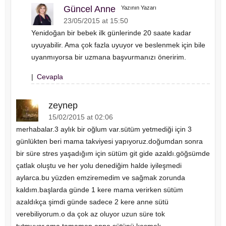
Güncel Anne
Yazının Yazarı
23/05/2015 at 15:50
Yenidoğan bir bebek ilk günlerinde 20 saate kadar
uyuyabilir. Ama çok fazla uyuyor ve beslenmek için bile
uyanmıyorsa bir uzmana başvurmanızı öneririm.
|
Cevapla
zeynep
15/02/2015 at 02:06
merhabalar.3 aylık bir oğlum var.sütüm yetmediği için 3
günlükten beri mama takviyesi yapıyoruz.doğumdan sonra
bir süre stres yaşadığım için sütüm git gide azaldı.göğsümde
çatlak oluştu ve her yolu denediğim halde iyileşmedi
aylarca.bu yüzden emziremedim ve sağmak zorunda
kaldım.başlarda günde 1 kere mama verirken sütüm
azaldıkça şimdi günde sadece 2 kere anne sütü
verebiliyorum.o da çok az oluyor uzun süre tok
tutmuyor.ama tamamen anne sütünü kesmek